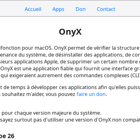
Accueil
Apps
Don
Contact
OnyX
tifonction pour macOS. OnyX permet de vérifier la structure
tenance du système, de désinstaller des applications, de c
usieurs applications Apple, de supprimer un certain nombre 
OnyX est une application fiable qui fournit une interface g
 qui exigeraient autrement des commandes complexes (CLI 
de temps à développer ces applications afin qu'elles puisse
us souhaitez m'aider, vous pouvez
faire un don
.
ue pour chaque version majeure du système.
'essayez surtout pas d'utiliser une version d'OnyX non compat
oe 26