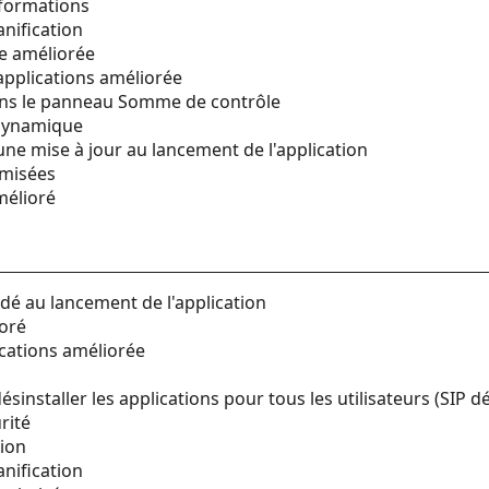
nformations
nification
re améliorée
applications améliorée
ans le panneau Somme de contrôle
 dynamique
une mise à jour au lancement de l'application
imisées
amélioré
dé au lancement de l'application
ioré
cations améliorée
installer les applications pour tous les utilisateurs (SIP dé
rité
sion
nification