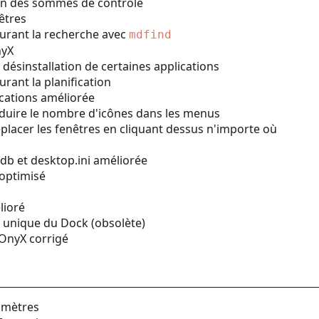
on des sommes de contrôle
nêtres
durant la recherche avec
mdfind
nyX
 désinstallation de certaines applications
urant la planification
cations améliorée
éduire le nombre d'icônes dans les menus
placer les fenêtres en cliquant dessus n'importe où
db et desktop.ini améliorée
optimisé
lioré
 unique du Dock (obsolète)
'OnyX corrigé
amètres