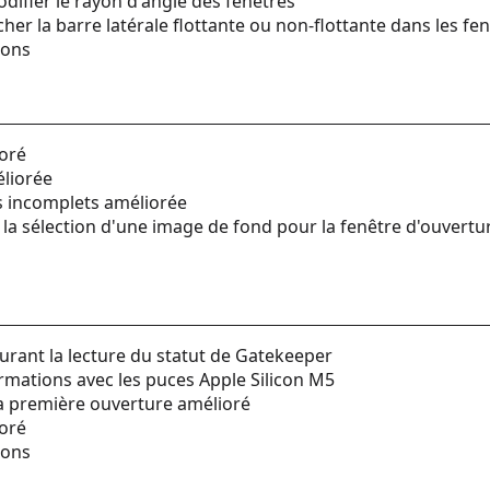
difier le rayon d'angle des fenêtres
her la barre latérale flottante ou non-flottante dans les fe
ions
ioré
éliorée
s incomplets améliorée
la sélection d'une image de fond pour la fenêtre d'ouvertu
durant la lecture du statut de Gatekeeper
rmations avec les puces Apple Silicon M5
la première ouverture amélioré
ioré
ions