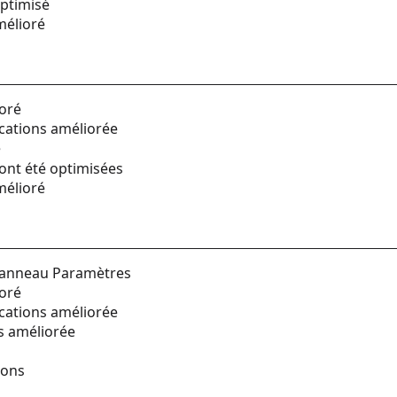
optimisé
amélioré
ioré
cations améliorée
é
 ont été optimisées
amélioré
 panneau Paramètres
ioré
cations améliorée
s améliorée
ions